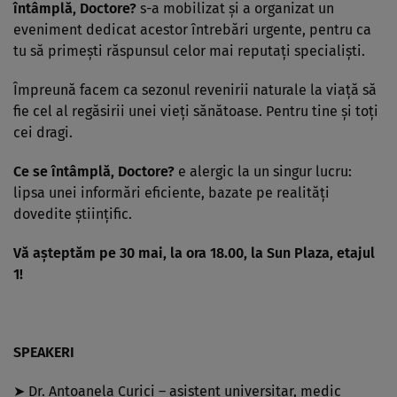
întâmplă, Doctore?
s-a mobilizat şi a organizat un
eveniment dedicat acestor întrebări urgente, pentru ca
tu să primeşti răspunsul celor mai reputaţi specialişti.
Împreună facem ca sezonul revenirii naturale la viaţă să
fie cel al regăsirii unei vieţi sănătoase. Pentru tine şi toţi
cei dragi.
Ce se întâmplă, Doctore?
e alergic la un singur lucru:
lipsa unei informări eficiente, bazate pe realităţi
dovedite ştiinţific.
Vă aşteptăm pe 30 mai, la ora 18.00, la Sun Plaza, etajul
1!
SPEAKERI
➤ Dr. Antoanela Curici – asistent universitar, medic