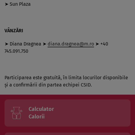
➤ Sun Plaza
VÂNZĂRI
➤ Diana Dragnea ➤
diana.dragnea@m.ro
➤ +40
745.091.750
Participarea este gratuită, în limita locurilor disponibile
şi a confirmării din partea echipei CSID.
Calculator
Calorii