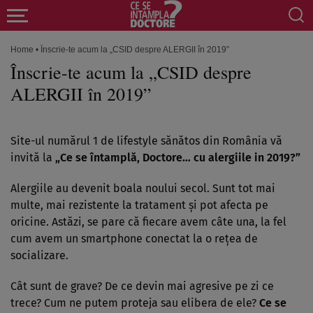
Home
•
Înscrie-te acum la „CSID despre ALERGII în 2019”
Înscrie-te acum la „CSID despre
ALERGII în 2019”
Site-ul numărul 1 de lifestyle sănătos din România vă
invită la
„Ce se întamplă, Doctore… cu alergiile in 2019?”
Alergiile au devenit boala noului secol. Sunt tot mai
multe, mai rezistente la tratament şi pot afecta pe
oricine. Astăzi, se pare că fiecare avem câte una, la fel
cum avem un smartphone conectat la o reţea de
socializare.
Cât sunt de grave? De ce devin mai agresive pe zi ce
trece? Cum ne putem proteja sau elibera de ele?
Ce se