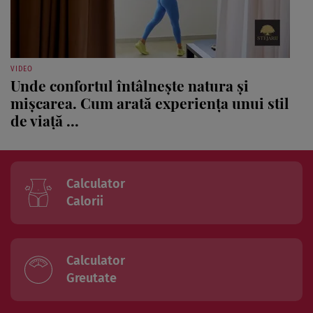
VIDEO
Unde confortul întâlnește natura și
mișcarea. Cum arată experiența unui stil
de viață ...
Calculator
Calorii
Calculator
Greutate