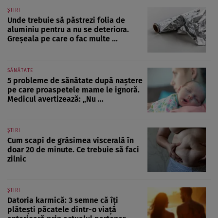
ȘTIRI
Unde trebuie să păstrezi folia de
aluminiu pentru a nu se deteriora.
Greșeala pe care o fac multe ...
SĂNĂTATE
5 probleme de sănătate după naștere
pe care proaspetele mame le ignoră.
Medicul avertizează: „Nu ...
ȘTIRI
Cum scapi de grăsimea viscerală în
doar 20 de minute. Ce trebuie să faci
zilnic
ȘTIRI
Datoria karmică: 3 semne că îți
plătești păcatele dintr-o viață