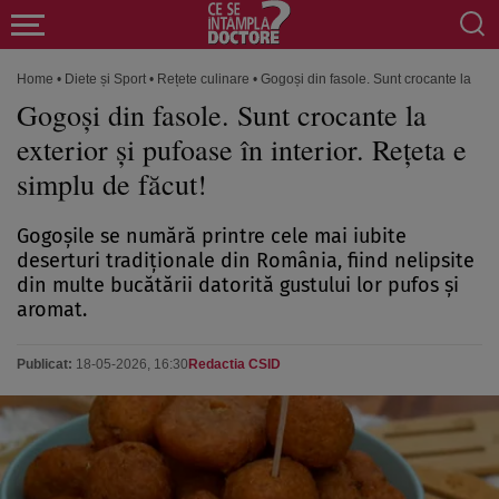
Home
•
Diete și Sport
•
Rețete culinare
•
Gogoși din fasole. Sunt crocante la exter
Gogoși din fasole. Sunt crocante la
exterior și pufoase în interior. Rețeta e
simplu de făcut!
Gogoșile se numără printre cele mai iubite
deserturi tradiționale din România, fiind nelipsite
din multe bucătării datorită gustului lor pufos și
aromat.
Publicat:
18-05-2026, 16:30
Redactia CSID