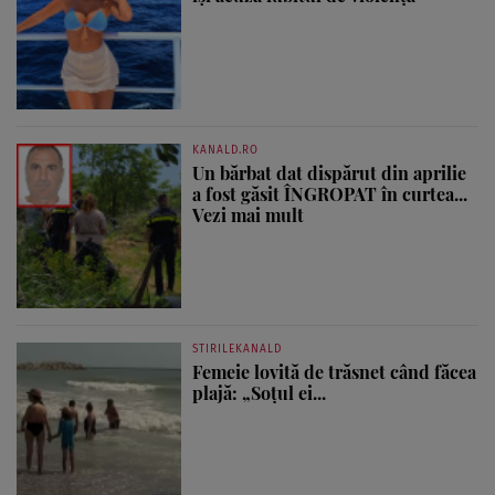
KANALD.RO
Un bărbat dat dispărut din aprilie
a fost găsit ÎNGROPAT în curtea...
Vezi mai mult
STIRILEKANALD
Femeie lovită de trăsnet când făcea
plajă: „Soțul ei...