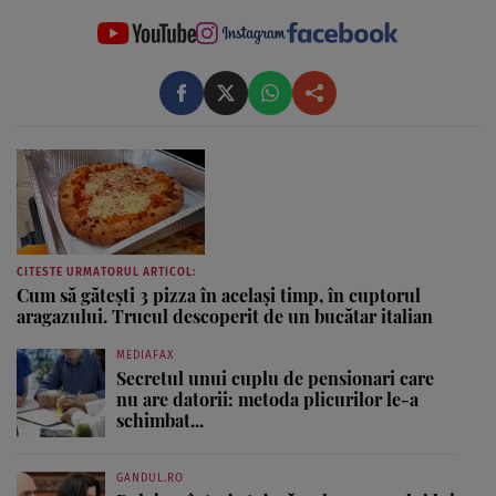
CITESTE URMATORUL ARTICOL:
Cum să gătești 3 pizza în același timp, în cuptorul
aragazului. Trucul descoperit de un bucătar italian
MEDIAFAX
Secretul unui cuplu de pensionari care
nu are datorii: metoda plicurilor le-a
schimbat...
GANDUL.RO