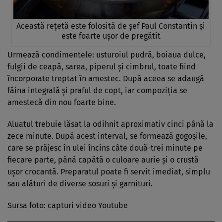
Această rețetă este folosită de șef Paul Constantin și
este foarte ușor de pregătit
Urmează condimentele: usturoiul pudră, boiaua dulce,
fulgii de ceapă, sarea, piperul și cimbrul, toate fiind
încorporate treptat în amestec. După aceea se adaugă
făina integrală și praful de copt, iar compoziția se
amestecă din nou foarte bine.
Aluatul trebuie lăsat la odihnit aproximativ cinci până la
zece minute. După acest interval, se formează gogoșile,
care se prăjesc în ulei încins câte două-trei minute pe
fiecare parte, până capătă o culoare aurie și o crustă
ușor crocantă. Preparatul poate fi servit imediat, simplu
sau alături de diverse sosuri și garnituri.
Sursa foto: capturi video Youtube