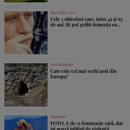
DOCTORUL ZILEI
Cele 3 obiceiuri care, între 45 și 65
de ani, îți pot grăbi demența cu...
DESCOPERA.RO
Care este cel mai vechi pod din
Europa?
PROSPORT
FOTO. E de-o frumusețe rară, dar
își acuză iubitul de violență