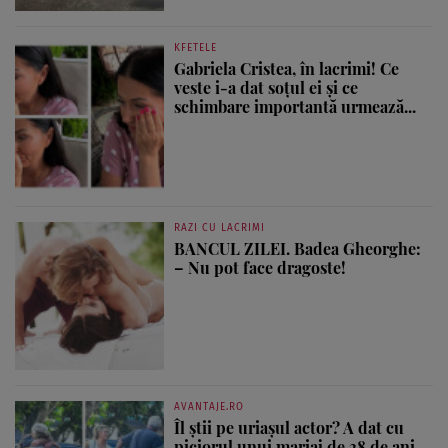
KFETELE
Gabriela Cristea, în lacrimi! Ce
veste i-a dat soțul ei și ce
schimbare importantă urmează...
RAZI CU LACRIMI
BANCUL ZILEI. Badea Gheorghe:
– Nu pot face dragoste!
AVANTAJE.RO
Îl știi pe uriașul actor? A dat cu
piciorul unui mariaj de 38 de ani...