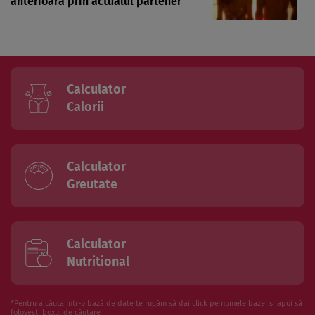
anterioară prin actualul partener
Calculator
Calorii
Calculator
Greutate
Calculator
Nutritional
*Pentru a căuta intr-o bază de date te rugăm să dai click pe numele bazei și apoi să
folosesti boxul de căutare