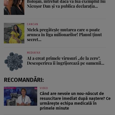
Bolojan, întrebat dacă va lua exemplul lui
Nicușor Dan și va publica declarația...
CANCAN
Melek pregătește mutarea care o poate
arunca în liga milionarilor! Planul ținut
secret...
MEDIAFAX
AI a creat primele virusuri „de la zero”.
Descoperirea îi îngrijorează pe oamenii...
RECOMANDĂRI:
VIDEO
Când are nevoie un nou-născut de
resuscitare imediat după naștere? Ce
urmărește echipa medicală în
primele minute