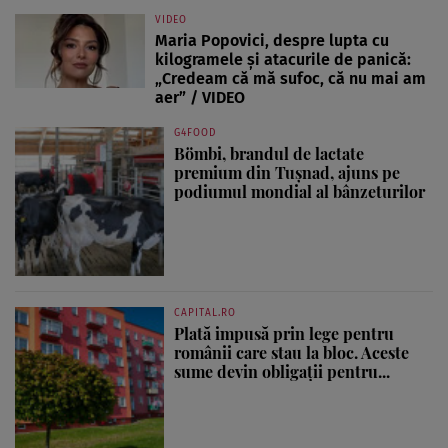
VIDEO
Maria Popovici, despre lupta cu
kilogramele și atacurile de panică:
„Credeam că mă sufoc, că nu mai am
aer” / VIDEO
G4FOOD
Bömbi, brandul de lactate
premium din Tușnad, ajuns pe
podiumul mondial al bânzeturilor
CAPITAL.RO
Plată impusă prin lege pentru
românii care stau la bloc. Aceste
sume devin obligații pentru...