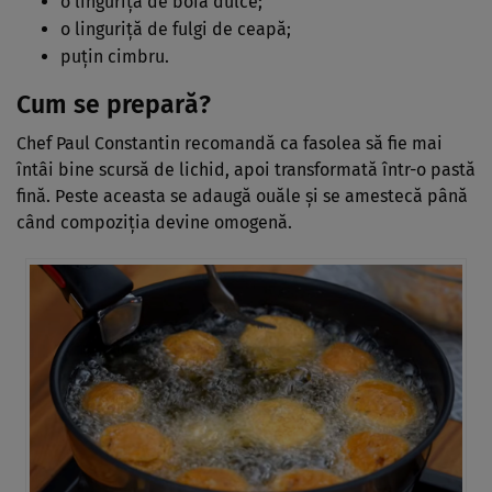
o linguriță de boia dulce;
o linguriță de fulgi de ceapă;
puțin cimbru.
Cum se prepară?
Chef Paul Constantin recomandă ca fasolea să fie mai
întâi bine scursă de lichid, apoi transformată într-o pastă
fină. Peste aceasta se adaugă ouăle și se amestecă până
când compoziția devine omogenă.