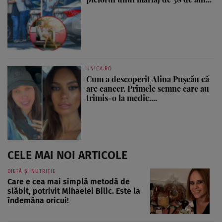
UNICA.RO
Cum a descoperit Alina Pușcău că
are cancer. Primele semne care au
trimis-o la medic....
CELE MAI NOI ARTICOLE
DIETĂ ȘI NUTRIȚIE
Care e cea mai simplă metodă de
slăbit, potrivit Mihaelei Bilic. Este la
îndemâna oricui!